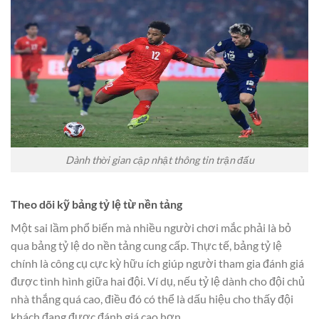
Dành thời gian cập nhật thông tin trận đấu
Theo dõi kỹ bảng tỷ lệ từ nền tảng
Một sai lầm phổ biến mà nhiều người chơi mắc phải là bỏ
qua bảng tỷ lệ do nền tảng cung cấp. Thực tế, bảng tỷ lệ
chính là công cụ cực kỳ hữu ích giúp người tham gia đánh giá
được tình hình giữa hai đội. Ví dụ, nếu tỷ lệ dành cho đội chủ
nhà thắng quá cao, điều đó có thể là dấu hiệu cho thấy đội
khách đang được đánh giá cao hơn.