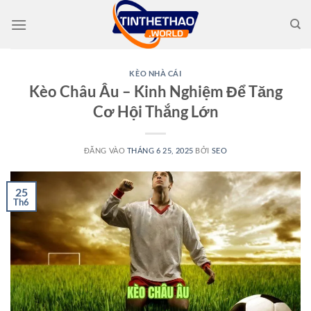
Bỏ
qua
nội
dung
KÈO NHÀ CÁI
Kèo Châu Âu – Kinh Nghiệm Để Tăng
Cơ Hội Thắng Lớn
ĐĂNG VÀO
THÁNG 6 25, 2025
BỞI
SEO
25
Th6