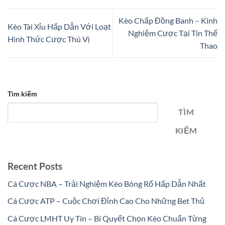
Kèo Chấp Đồng Banh – Kinh
Kèo Tài Xỉu Hấp Dẫn Với Loạt
Nghiệm Cược Tại Tin Thể
Hình Thức Cược Thú Vị
Thao
Tìm kiếm
TÌM
KIẾM
Recent Posts
Cá Cược NBA – Trải Nghiệm Kèo Bóng Rổ Hấp Dẫn Nhất
Cá Cược ATP – Cuộc Chơi Đỉnh Cao Cho Những Bet Thủ
Cá Cược LMHT Uy Tín – Bí Quyết Chọn Kèo Chuẩn Từng