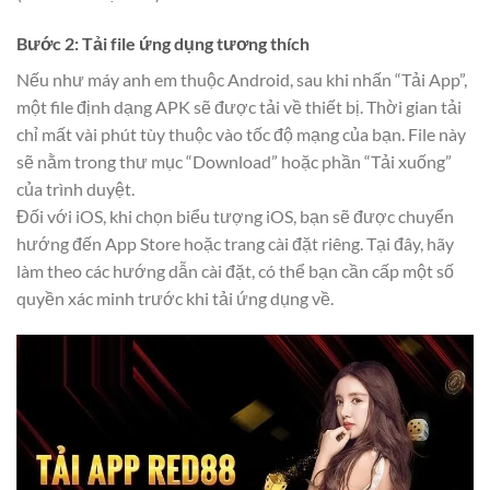
Bước 2: Tải file ứng dụng tương thích
Nếu như máy anh em thuộc Android, sau khi nhấn “Tải App”,
một file định dạng APK sẽ được tải về thiết bị. Thời gian tải
chỉ mất vài phút tùy thuộc vào tốc độ mạng của bạn. File này
sẽ nằm trong thư mục “Download” hoặc phần “Tải xuống”
của trình duyệt.
Đối với iOS, khi chọn biểu tượng iOS, bạn sẽ được chuyển
hướng đến App Store hoặc trang cài đặt riêng. Tại đây, hãy
làm theo các hướng dẫn cài đặt, có thể bạn cần cấp một số
quyền xác minh trước khi tải ứng dụng về.