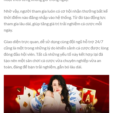
Nhờ vậy, người tham gia luôn có cơ hội nhận thưởng bất kể
thời điểm nào đăng nhập vào hệ thống. Từ đó tạo động lực
tham gia lâu dài, giúp tăng giá trị trải nghiệm cá cược mỗi
ngày.
Giao diện trực quan, dễ sử dụng cùng đội ngũ hỗ trợ 24/7
cũng là một trong những lý do khiến sảnh cá cược được lòng
đông đảo hội viên. Tất cả những yếu tố này kết hợp lại đã
tạo nên một sân chơi cá cược vừa chuyên nghiệp vừa an
toàn, đáng để bạn trải nghiệm, gắn bó lâu dài.