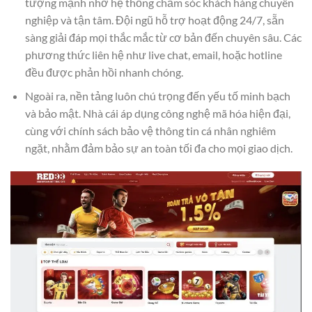
tượng mạnh nhờ hệ thống chăm sóc khách hàng chuyên
nghiệp và tận tâm. Đội ngũ hỗ trợ hoạt động 24/7, sẵn
sàng giải đáp mọi thắc mắc từ cơ bản đến chuyên sâu. Các
phương thức liên hệ như live chat, email, hoặc hotline
đều được phản hồi nhanh chóng.
Ngoài ra, nền tảng luôn chú trọng đến yếu tố minh bạch
và bảo mật. Nhà cái áp dụng công nghệ mã hóa hiện đại,
cùng với chính sách bảo vệ thông tin cá nhân nghiêm
ngặt, nhằm đảm bảo sự an toàn tối đa cho mọi giao dịch.