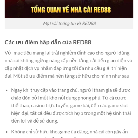
Một vài thông tin về RED88
Các ưu điểm hấp dẫn của RED88
Với mục tiêu mang lại trải nghiệm đỉnh cao cho người dùng,
nhà cái không ngừng nâng cấp nền tảng, cải tiến giao diện và
cập nhật dịch vụ nhằm đáp ứng tối đa nhu cầu giải trí hiện
đại. Một số ưu điểm mà nền tảng sở hữu cho mình như sau:
Ngay khi truy cập vào trang chủ, người tham gia sẽ được
chào đón bởi một kho nội dung phong phú. Từ cá cược
thể thao, casino trực tuyến, game bài, đến các game slot
hiện đại, tất cả đều được tích hợp trong một hệ sinh thái
tiện lợi và dễ sử dụng.
Không chỉ sở hữu kho game đa dạng, nhà cái còn gây ấn